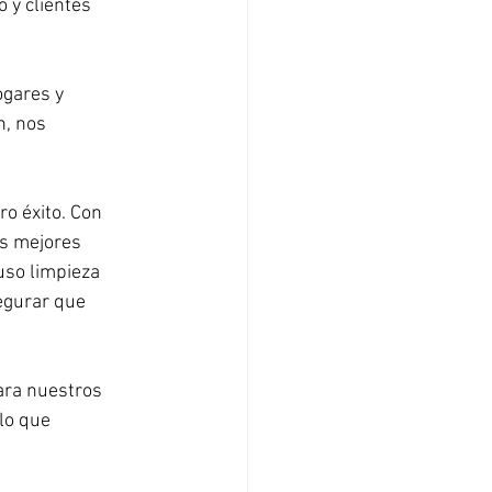
 y clientes 
gares y 
, nos 
o éxito. Con 
s mejores 
uso limpieza 
egurar que 
ara nuestros 
lo que 