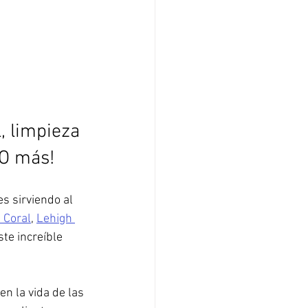
, limpieza 
HO más!
s sirviendo al 
 Coral
, 
Lehigh 
te increíble 
n la vida de las 