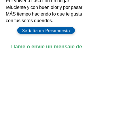
Por volver a casa con un hogar
reluciente y con buen olor y por pasar
MÁS tiempo haciendo lo que te gusta
con tus seres queridos.
Solicite un Presupuesto
Llame o envie un mensaje de
texto al
(239) 936-7700
o póngase
en contacto
con
nosotros hoy.
Crystal Clean ofrece servicios completos de
limpieza de casas, apartamentos y
condominios en Fort Myers, Bonita Springs,
Estero, Naples, Cape Coral, Lehigh Acres,
Sanibel y Captiva, y Marco Island.
Orgullosamente sirviendo a Fort Myers,
Bonita Springs, Estero, Naples, Cape Coral,
Lehigh Acres, Sanibel Island y Captiva
Island.